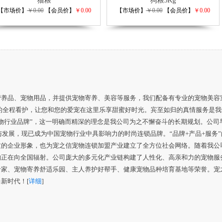
猫粮
狗粮5Kg
【市场价】
￥0.00
【会员价】
￥0.00
【市场价】
￥0.00
【会员价】
￥0.00
营养品、宠物用品，并提供宠物寄养、美容等服务，我们配备有专业的宠物美容
的全程看护，让您和您的爱宠在这里乐享甜蜜好时光。宾至如归的真情服务是我
物行业品牌”，这一明确而精深的理念是我公司为之不懈奋斗的长期规划。公司
与发展，现已成为中国宠物行业中具影响力的时尚连锁品牌。“品牌+产品+服务”
质的企业形象，也为宠之信宠物连锁加盟产业建立了全方位社会网络。随着我公
构正在向全国辐射。公司庞大的多元化产业链构建了人性化、高亲和力的宠物服
专家、宠物寄养舒适乐园、主人养护好帮手、健康宠物品种培育基地等荣誉。宠
新时代！[
详细
]