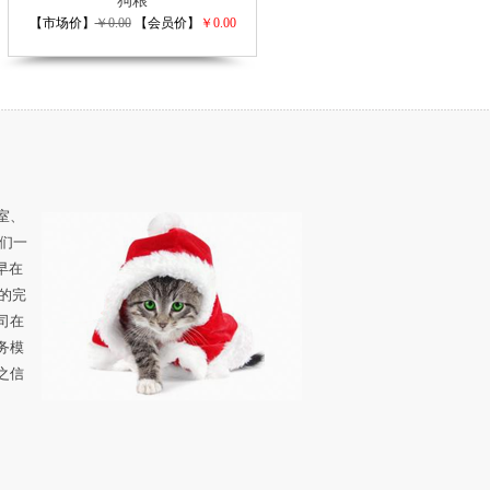
狗粮
【市场价】
￥0.00
【会员价】
￥0.00
室、
们一
早在
的完
司在
务模
之信