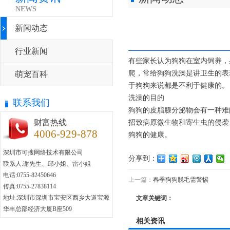
NEWS
新闻动态
行业新闻
有些家长认为狗狗在室内饲养，
爬，常给狗狗洗澡是讲卫生的表
萌宠百科
于狗狗来说都是不利于健康的。
洗澡的目的
联系我们
狗狗的皮脂腺分泌物会有一种难
财富热线
招致病原微生物和寄生虫的侵袭
4006-929-878
狗狗的健康。
深圳市可搜网络技术有限公司
分享到：
联系人:谢先生、邱小姐、雷小姐
电话:0755-82450646
上一篇：
春季狗狗脱毛需警惕
传真:0755-27838114
地址:深圳市深圳市宝安区西乡大道宝源
文章关键词：
华丰总部经济大厦B座509
相关资讯